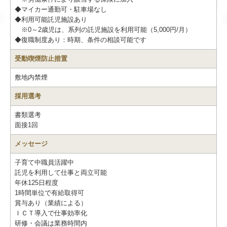
◆マイカー通勤可・駐車場なし
◆利用可能託児施設あり
※0～2歳児は、系列の託児施設を利用可能（5,000円/月）
◆復職制度あり：時期、条件の相談可能です
受動喫煙防止措置
敷地内禁煙
採用選考
書類選考
面接1回
メッセージ
子育て中職員活躍中
託児を利用して仕事と両立可能
年休125日程度
1時間単位で有給取得可
賞与あり（業績による）
ＩＣＴ導入で仕事効率化
研修・会議は業務時間内