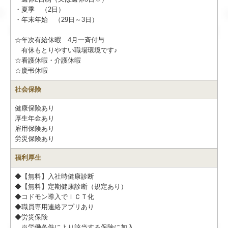
・夏季 （2日）
・年末年始 （29日～3日）
☆年次有給休暇 4月一斉付与
有休もとりやすい職場環境です♪
☆看護休暇・介護休暇
☆慶弔休暇
社会保険
健康保険あり
厚生年金あり
雇用保険あり
労災保険あり
福利厚生
◆【無料】入社時健康診断
◆【無料】定期健康診断（規定あり）
◆コドモン導入でＩＣＴ化
◆職員専用連絡アプリあり
◆労災保険
※労働条件により該当する保険に加入