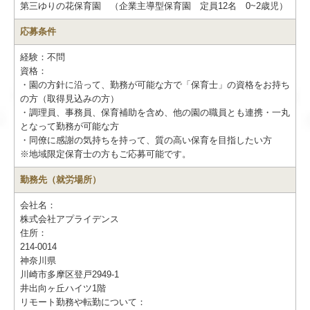
第三ゆりの花保育園 （企業主導型保育園 定員12名 0~2歳児）
応募条件
経験：不問
資格：
・園の方針に沿って、勤務が可能な方で「保育士」の資格をお持ち
の方（取得見込みの方）
・調理員、事務員、保育補助を含め、他の園の職員とも連携・一丸
となって勤務が可能な方
・同僚に感謝の気持ちを持って、質の高い保育を目指したい方
※地域限定保育士の方もご応募可能です。
勤務先（就労場所）
会社名：
株式会社アプライデンス
住所：
214-0014
神奈川県
川崎市多摩区登戸2949-1
井出向ヶ丘ハイツ1階
リモート勤務や転勤について：